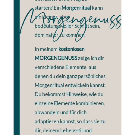
Morgengenuss
starten? Ein
Morgenritual
kann
ein kleiner, aber
bedeutungsvoller Schritt sein,
dem näher zu kommen.
In meinem
kostenlosen
MORGENGENUSS
zeige ich dir
verschiedene Elemente, aus
denen du dein ganz persönliches
Morgenritual entwickeln kannst.
Du bekommst Hinweise, wie du
einzelne Elemente kombinieren,
abwandeln und für dich
adaptieren kannst, so dass sie zu
dir, deinem Lebensstil und